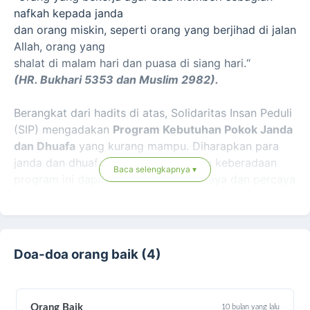
nafkah kepada janda
dan orang miskin, seperti orang yang berjihad di jalan
Allah, orang yang
shalat di malam hari dan puasa di siang hari.“
(HR. Bukhari 5353 dan Muslim 2982).
Berangkat dari hadits di atas, Solidaritas Insan Peduli
(SIP) mengadakan
Program Kebutuhan Pokok Janda
dan Dhuafa
yang kurang mampu. Diharapkan para
janda dan dhuafa yang tersentuh oleh keberadaan
Baca selengkapnya ▾
program ini dapat menjadi lebih berdaya dan percaya
diri dalam menjalani kehidupannya.
Doa-doa orang baik (4)
Orang Baik
10 bulan yang lalu