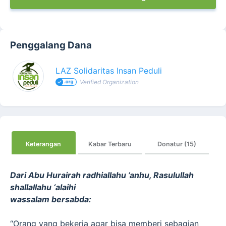
Penggalang Dana
LAZ Solidaritas Insan Peduli
Verified Organization
Keterangan
Kabar Terbaru
Donatur (15)
Dari Abu Hurairah radhiallahu ’anhu, Rasulullah
shallallahu ‘alaihi
wassalam bersabda:
“Orang yang bekerja agar bisa memberi sebagian